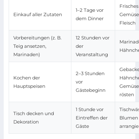
Frisches
1–2 Tage vor
Einkauf aller Zutaten
Gemüse
dem Dinner
Fleisch
Vorbereitungen (z. B.
12 Stunden vor
Marinad
Teig ansetzen,
der
Hähnch
Marinaden)
Veranstaltung
Geback
2–3 Stunden
Kochen der
Hähnche
vor
Hauptspeisen
Gemüse
Gästebeginn
rösten
1 Stunde vor
Tischwä
Tisch decken und
Eintreffen der
Blumen
Dekoration
Gäste
arrangi