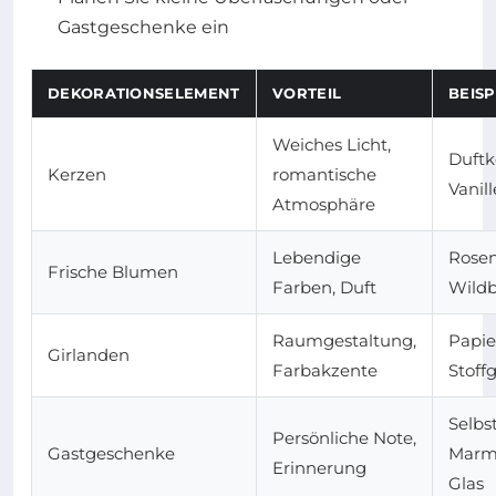
Gastgeschenke ein
DEKORATIONSELEMENT
VORTEIL
BEISP
Weiches Licht,
Duftk
Kerzen
romantische
Vanill
Atmosphäre
Lebendige
Rosen
Frische Blumen
Farben, Duft
Wild
Raumgestaltung,
Papie
Girlanden
Farbakzente
Stoff
Selb
Persönliche Note,
Gastgeschenke
Marm
Erinnerung
Glas