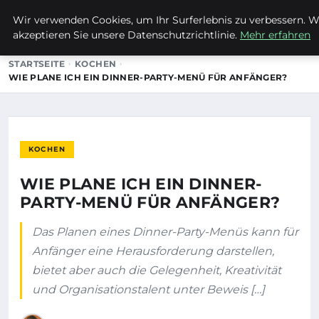
Wir verwenden Cookies, um Ihr Surferlebnis zu verbessern. We
EVET ICH WILL
akzeptieren Sie unsere Datenschutzrichtlinie.
Mehr erfahren
STARTSEITE
KOCHEN
WIE PLANE ICH EIN DINNER-PARTY-MENÜ FÜR ANFÄNGER?
KOCHEN
WIE PLANE ICH EIN DINNER-
PARTY-MENÜ FÜR ANFÄNGER?
Das Planen eines Dinner-Party-Menüs kann für
Anfänger eine Herausforderung darstellen,
bietet aber auch die Gelegenheit, Kreativität
und Organisationstalent unter Beweis […]