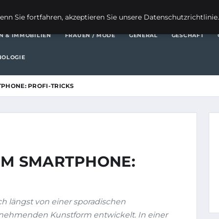
FI
nn Sie fortfahren, akzeptieren Sie unsere Datenschutzrichtlinie
N & IMMOBILIEN
FRAUEN / MODE
GENERAL
GESCHÄFT
NOLOGIE
TPHONE: PROFI-TRICKS
EM SMARTPHONE:
h längst von einer sporadischen
unehmenden Kunstform entwickelt. In einer