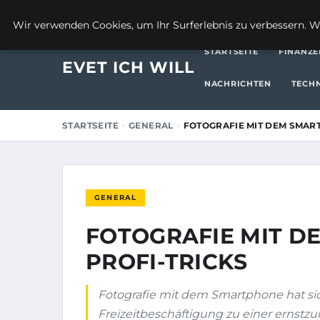
15. MAI 2026
Wir verwenden Cookies, um Ihr Surferlebnis zu verbessern. We
STARTSEITE
FINANZE
EVET ICH WILL
NACHRICHTEN
TECH
STARTSEITE
GENERAL
FOTOGRAFIE MIT DEM SMAR
GENERAL
FOTOGRAFIE MIT D
PROFI-TRICKS
Fotografie mit dem Smartphone hat sic
Freizeitbeschäftigung zu einer ernstz