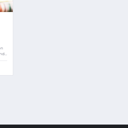
en
and…