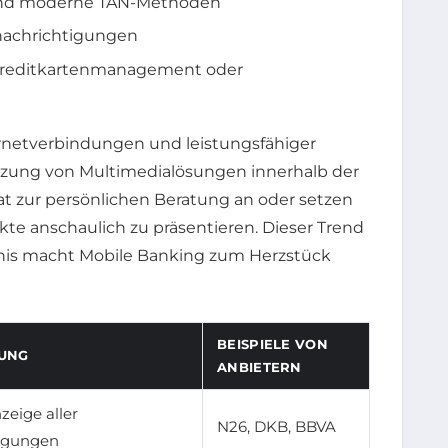
 und moderne TAN-Methoden
nachrichtigungen
e Kreditkartenmanagement oder
ternetverbindungen und leistungsfähiger
zung von Multimedialösungen innerhalb der
t zur persönlichen Beratung an oder setzen
te anschaulich zu präsentieren. Dieser Trend
nis macht Mobile Banking zum Herzstück
BEISPIELE VON
UNG
ANBIETERN
zeige aller
N26, DKB, BBVA
egungen