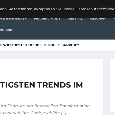
FI
nn Sie fortfahren, akzeptieren Sie unsere Datenschutzrichtlinie
N & IMMOBILIEN
FRAUEN / MODE
GENERAL
GESCHÄFT
NOLOGIE
IE WICHTIGSTEN TRENDS IM MOBILE BANKING?
TIGSTEN TRENDS IM
 im Zentrum der finanziellen Transformation
 weltweit ihre Geldgeschäfte […]