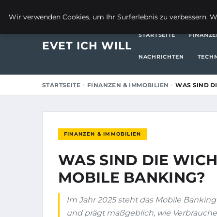
4. AUGUST 2025
Wir verwenden Cookies, um Ihr Surferlebnis zu verbessern. We
STARTSEITE
FINANZE
EVET ICH WILL
NACHRICHTEN
TECH
STARTSEITE
FINANZEN & IMMOBILIEN
WAS SIND D
FINANZEN & IMMOBILIEN
WAS SIND DIE WICH
MOBILE BANKING?
Im Jahr 2025 steht das Mobile Banking
und prägt maßgeblich, wie Verbraucher