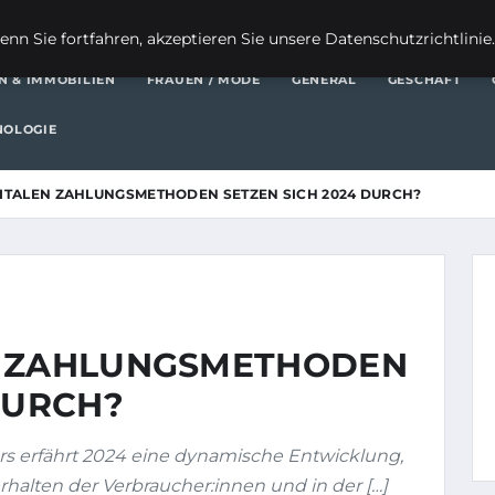
FI
nn Sie fortfahren, akzeptieren Sie unsere Datenschutzrichtlinie
N & IMMOBILIEN
FRAUEN / MODE
GENERAL
GESCHÄFT
NOLOGIE
ITALEN ZAHLUNGSMETHODEN SETZEN SICH 2024 DURCH?
N ZAHLUNGSMETHODEN
DURCH?
rs erfährt 2024 eine dynamische Entwicklung,
halten der Verbraucher:innen und in der […]