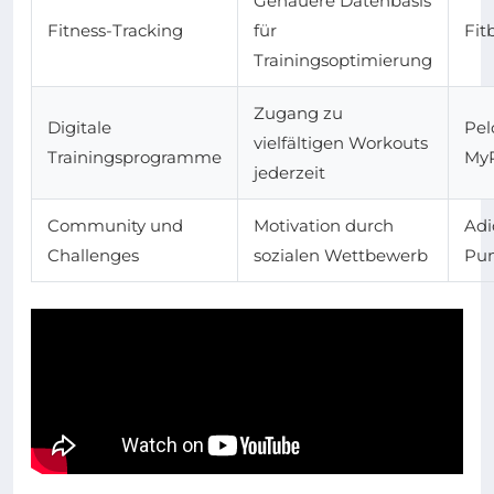
Genauere Datenbasis
Fitness-Tracking
für
Fit
Trainingsoptimierung
Zugang zu
Digitale
Pel
vielfältigen Workouts
Trainingsprogramme
MyP
jederzeit
Community und
Motivation durch
Adi
Challenges
sozialen Wettbewerb
Pu