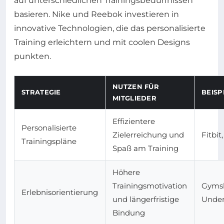
auf unterschiedlichen Trainingsbedürfnissen
basieren. Nike und Reebok investieren in
innovative Technologien, die das personalisierte
Training erleichtern und mit coolen Designs
punkten.
NUTZEN FÜR
STRATEGIE
BEIS
MITGLIEDER
Effizientere
Personalisierte
Zielerreichung und
Fitbit
Trainingspläne
Spaß am Training
Höhere
Trainingsmotivation
Gymsh
Erlebnisorientierung
und längerfristige
Unde
Bindung