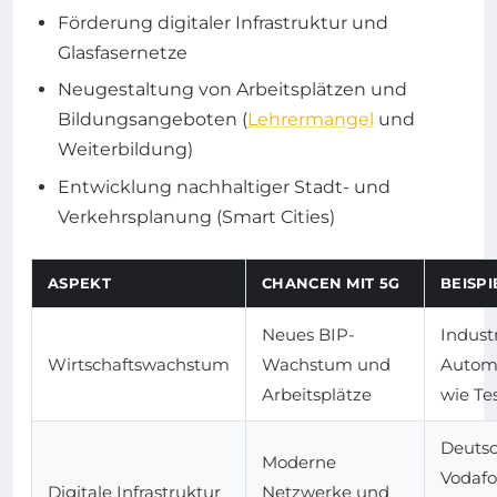
Förderung digitaler Infrastruktur und
Glasfasernetze
Neugestaltung von Arbeitsplätzen und
Bildungsangeboten (
Lehrermangel
und
Weiterbildung)
Entwicklung nachhaltiger Stadt- und
Verkehrsplanung (Smart Cities)
ASPEKT
CHANCEN MIT 5G
BEISPI
Neues BIP-
Industr
Wirtschaftswachstum
Wachstum und
Automo
Arbeitsplätze
wie Tes
Deutsc
Moderne
Vodaf
Digitale Infrastruktur
Netzwerke und