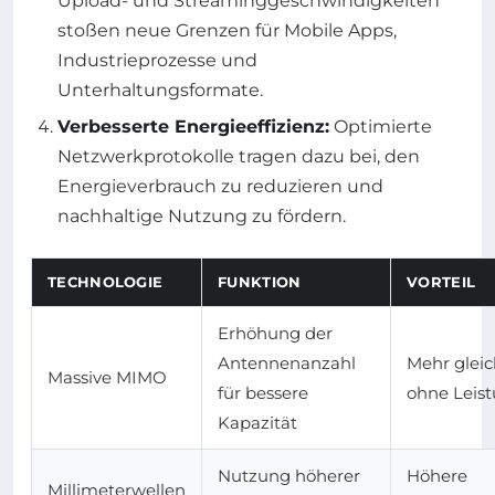
Upload- und Streaminggeschwindigkeiten
stoßen neue Grenzen für Mobile Apps,
Industrieprozesse und
Unterhaltungsformate.
Verbesserte Energieeffizienz:
Optimierte
Netzwerkprotokolle tragen dazu bei, den
Energieverbrauch zu reduzieren und
nachhaltige Nutzung zu fördern.
TECHNOLOGIE
FUNKTION
VORTEIL
Erhöhung der
Antennenanzahl
Mehr glei
Massive MIMO
für bessere
ohne Leist
Kapazität
Nutzung höherer
Höhere
Millimeterwellen