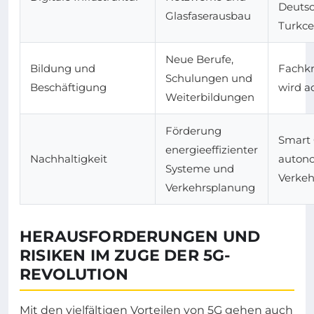
Deutsc
Glasfaserausbau
Turkce
Neue Berufe,
Bildung und
Fachk
Schulungen und
Beschäftigung
wird a
Weiterbildungen
Förderung
Smart C
energieeffizienter
Nachhaltigkeit
auton
Systeme und
Verkeh
Verkehrsplanung
HERAUSFORDERUNGEN UND
RISIKEN IM ZUGE DER 5G-
REVOLUTION
Mit den vielfältigen Vorteilen von 5G gehen auch