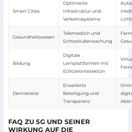
Optimierte
Auto
Smart Cities
Infrastruktur und
intel
Verkehrssysteme
Lich
Telemedizin und
Fern
Gesundheitswesen
Echtzeitüberwachung
Gesu
Digitale
Virtu
Bildung
Lernplattformen mit
Fern
Echtzeitinteraktion
Erweiterte
Onli
Demokratie
Beteiligung und
digit
Transparenz
Abs
FAQ ZU 5G UND SEINER
WIRKUNG AUF DIE