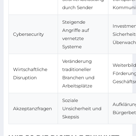
durch Sender
Kommunik
Steigende
Investmen
Angriffe auf
Cybersecurity
Sicherheit
vernetzte
Überwac
Systeme
Veränderung
Weiterbil
Wirtschaftliche
traditioneller
Förderung
Disruption
Branchen und
Geschäfts
Arbeitsplätze
Soziale
Aufklärun
Akzeptanzfragen
Unsicherheit und
Bürgerbet
Skepsis