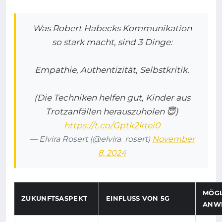
Was Robert Habecks Kommunikation
so stark macht, sind 3 Dinge:
Empathie, Authentizität, Selbstkritik.
(Die Techniken helfen gut, Kinder aus
Trotzanfällen herauszuholen 😇)
https://t.co/Gptk2ktei0
— Elvira Rosert (@elvira_rosert)
November
8, 2024
MÖGL
ZUKUNFTSASPEKT
EINFLUSS VON 5G
ANW