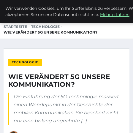
Wir verwenden Cookies, um Ihr Surferlebnis zu verbessern. We
EVET ICH WILL
akzeptieren Sie unsere Datenschutzrichtlinie.
Mehr erfahren
STARTSEITE
TECHNOLOGIE
WIE VERÄNDERT 5G UNSERE KOMMUNIKATION?
TECHNOLOGIE
WIE VERÄNDERT 5G UNSERE
KOMMUNIKATION?
Die Einführung der 5G-Technologie markiert
einen Wendepunkt in der Geschichte der
mobilen Kommunikation. Sie beschert nicht
nur eine bislang ungeahnte […]