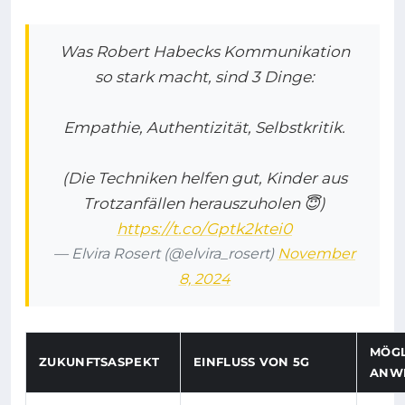
Was Robert Habecks Kommunikation
so stark macht, sind 3 Dinge:
Empathie, Authentizität, Selbstkritik.
(Die Techniken helfen gut, Kinder aus
Trotzanfällen herauszuholen 😇)
https://t.co/Gptk2ktei0
— Elvira Rosert (@elvira_rosert)
November
8, 2024
MÖGL
ZUKUNFTSASPEKT
EINFLUSS VON 5G
ANW