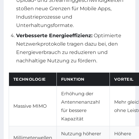
Upload- und Streaminggeschwindigkeiten
stoßen neue Grenzen für Mobile Apps,
Industrieprozesse und
Unterhaltungsformate.
Verbesserte Energieeffizienz:
Optimierte
Netzwerkprotokolle tragen dazu bei, den
Energieverbrauch zu reduzieren und
nachhaltige Nutzung zu fördern.
TECHNOLOGIE
FUNKTION
VORTEIL
Erhöhung der
Antennenanzahl
Mehr glei
Massive MIMO
für bessere
ohne Leist
Kapazität
Nutzung höherer
Höhere
Millimeterwellen