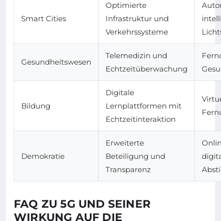
Optimierte
Auto
Smart Cities
Infrastruktur und
intel
Verkehrssysteme
Lich
Telemedizin und
Fern
Gesundheitswesen
Echtzeitüberwachung
Gesu
Digitale
Virtu
Bildung
Lernplattformen mit
Fern
Echtzeitinteraktion
Erweiterte
Onli
Demokratie
Beteiligung und
digit
Transparenz
Abs
FAQ ZU 5G UND SEINER
WIRKUNG AUF DIE