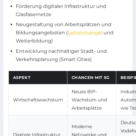
Förderung digitaler Infrastruktur und
Glasfasernetze
Neugestaltung von Arbeitsplätzen und
Bildungsangeboten (
Lehrermangel
und
Weiterbildung)
Entwicklung nachhaltiger Stadt- und
Verkehrsplanung (Smart Cities)
ASPEKT
CHANCEN MIT 5G
BEISPI
Neues BIP-
Industr
Wirtschaftswachstum
Wachstum und
Automo
Arbeitsplätze
wie Tes
Deutsc
Moderne
Vodaf
Digitale Infrastruktur
Netzwerke und