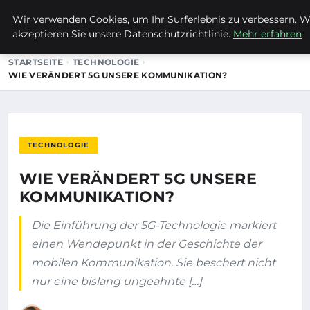
Wir verwenden Cookies, um Ihr Surferlebnis zu verbessern. We
EVET ICH WILL
akzeptieren Sie unsere Datenschutzrichtlinie.
Mehr erfahren
STARTSEITE
TECHNOLOGIE
WIE VERÄNDERT 5G UNSERE KOMMUNIKATION?
TECHNOLOGIE
WIE VERÄNDERT 5G UNSERE
KOMMUNIKATION?
Die Einführung der 5G-Technologie markiert
einen Wendepunkt in der Geschichte der
mobilen Kommunikation. Sie beschert nicht
nur eine bislang ungeahnte […]