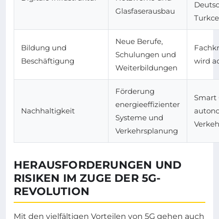
Deutsc
Glasfaserausbau
Turkce
Neue Berufe,
Bildung und
Fachk
Schulungen und
Beschäftigung
wird a
Weiterbildungen
Förderung
Smart C
energieeffizienter
Nachhaltigkeit
auton
Systeme und
Verkeh
Verkehrsplanung
HERAUSFORDERUNGEN UND
RISIKEN IM ZUGE DER 5G-
REVOLUTION
Mit den vielfältigen Vorteilen von 5G gehen auch