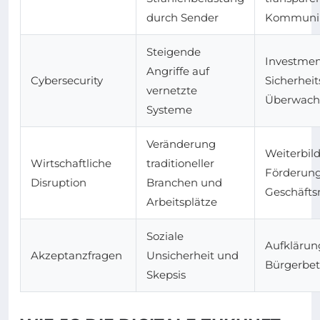
durch Sender
Kommunik
Steigende
Investmen
Angriffe auf
Cybersecurity
Sicherheit
vernetzte
Überwac
Systeme
Veränderung
Weiterbil
Wirtschaftliche
traditioneller
Förderung
Disruption
Branchen und
Geschäfts
Arbeitsplätze
Soziale
Aufklärun
Akzeptanzfragen
Unsicherheit und
Bürgerbet
Skepsis